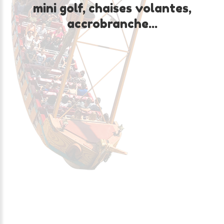
mini
golf,
chaises
volantes,
accrobranche...
Fêtes
ton
anniversaire
chez
nous
!
Ton anniversaire arrive bientôt, alors viens le fêter
au Parc Fenestre. Une table te sera réservée à
partir de 16h avec ton gâteau et tes bougies, des
boissons, ton cadeau surprise et un Bracelet Pass'
pour un accès illimité aux attractions.
Viens fêter ton anniversaire !