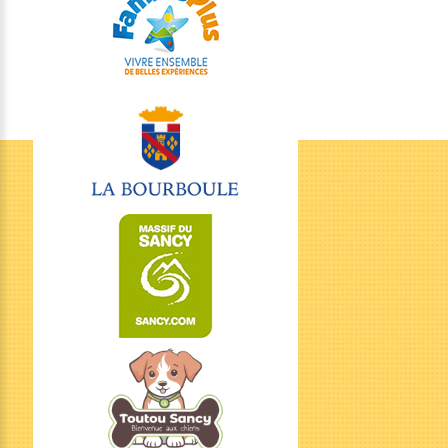
Nous
situer
Avenue Agis Ledru,
63150 La Bourboule
Location de petits trains touristiques
Nous
contacter
06 58 31 69 44