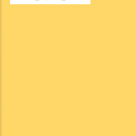
contact@parcfenestre.com
Nos
horaires
Parc municipal ouvert tous les jours 24h/24
(ballades, jeux municipaux : toboggans, balançoires …
). Ouverture des attractions dès avril. Consultez les
horaires des attractions, sur notre calendrier en ligne
!
Horaires des attractions