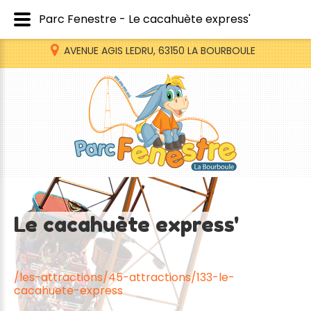
Parc Fenestre - Le cacahuète express'
AVENUE AGIS LEDRU, 63150 LA BOURBOULE
Le
cacahuète
express'
/les-attractions/45-attractions/133-le-
cacahuete-express