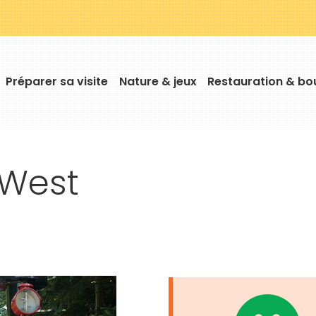
Préparer sa visite
Nature & jeux
Restauration & bo
Horaires
Astuces
Tailles/Âges
West