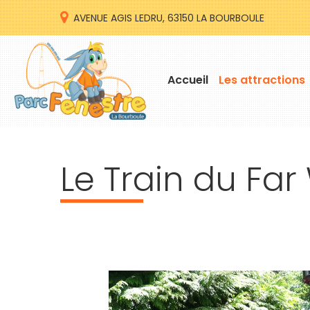
AVENUE AGIS LEDRU, 63150 LA BOURBOULE
Accueil
Les attractions
Le
Train
du
Far