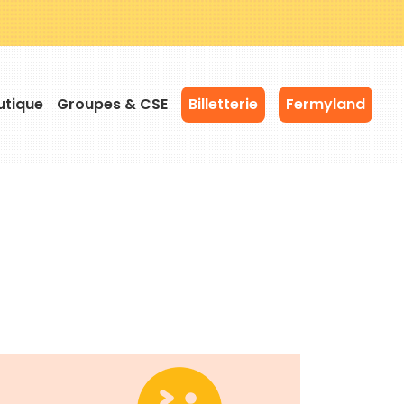
utique
Groupes & CSE
Billetterie
Fermyland