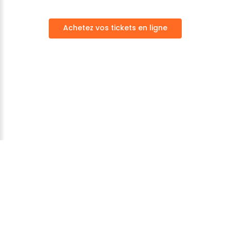
Achetez vos tickets en ligne
Parc Fenestre
©
2026
Mentions légales
-
Données
personnelles
Achetez vos ticket en ligne
Nous rejoindre sur facebook