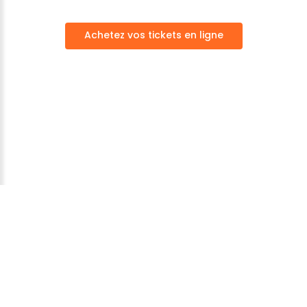
Achetez vos tickets en ligne
Parc Fenestre
©
2026
Mentions légales
-
Données
personnelles
Achetez vos ticket en ligne
Nous rejoindre sur facebook
Notre chaine Youtube
Nous rejoindre sur Tiktok
Nous